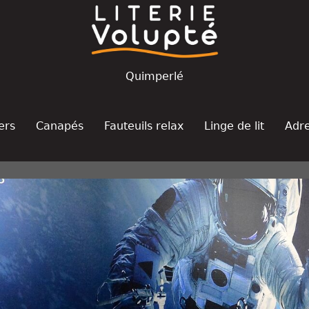
Quimperlé
ers
Canapés
Fauteuils relax
Linge de lit
Adr